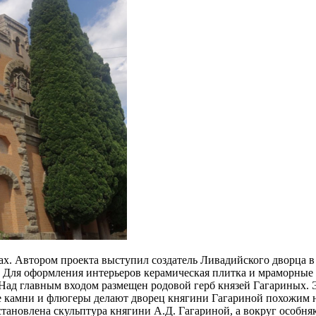
дах. Автором проекта выступил создатель Ливадийского дворца 
. Для оформления интерьеров керамическая плитка и мраморные
. Над главным входом размещен родовой герб князей Гагариных.
е камни и флюгеры делают дворец княгини Гагариной похожим н
ановлена скульптура княгини А.Д. Гагариной, а вокруг особняк