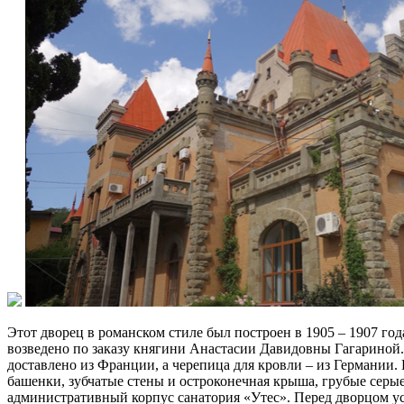
Этот дворец в романском стиле был построен в 1905 – 1907 го
возведено по заказу княгини Анастасии Давидовны Гагариной
доставлено из Франции, а черепица для кровли – из Германии
башенки, зубчатые стены и остроконечная крыша, грубые серы
административный корпус санатория «Утес». Перед дворцом уст