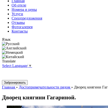
Главная
Об отеле
Номера и цены
Услуги
Спецпредложения
Отзывы
Фотогалерея
Контакты
Язык
Translate
Select Language
▼
Главная
»
Достопримечательности рядом
»
Дворец княгини Гаг
Дворец княгини Гагариной.