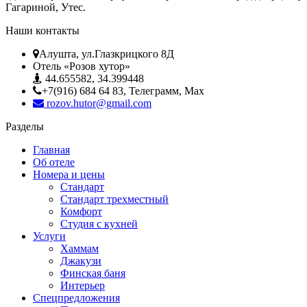
Гагариной, Утес.
Наши контакты
Алушта, ул.Глазкрицкого 8Д
Отель «Розов хутор»
44.655582, 34.399448
+7(916) 684 64 83, Телеграмм, Мах
rozov.hutor@gmail.com
Разделы
Главная
Об отеле
Номера и цены
Стандарт
Стандарт трехместный
Комфорт
Студия с кухней
Услуги
Хаммам
Джакузи
Финская баня
Интерьер
Спецпредложения