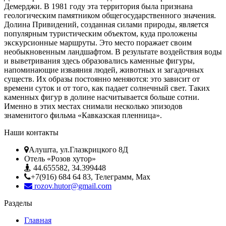
Демерджи. В 1981 году эта территория была признана
геологическим памятником общегосударственного значения.
Долина Привидений, созданная силами природы, является
популярным туристическим объектом, куда проложены
экскурсионные маршруты. Это место поражает своим
необыкновенным ландшафтом. В результате воздействия воды
и выветривания здесь образовались каменные фигуры,
напоминающие изваяния людей, животных и загадочных
существ. Их образы постоянно меняются: это зависит от
времени суток и от того, как падает солнечный свет. Таких
каменных фигур в долине насчитывается больше сотни.
Именно в этих местах снимали несколько эпизодов
знаменитого фильма «Кавказская пленница».
Наши контакты
Алушта, ул.Глазкрицкого 8Д
Отель «Розов хутор»
44.655582, 34.399448
+7(916) 684 64 83, Телеграмм, Мах
rozov.hutor@gmail.com
Разделы
Главная