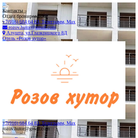
Контакты
Отдел бронирования
+7(916) 684 64 83, Телеграмм, Мах
rozov.hutor@gmail.com
Алушта, ул.Глазкрицкого 8Д
Отель «Розов хутор»
+7(916) 684 64 83, Телеграмм, Мах
rozov.hutor@gmail.com