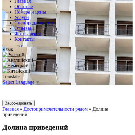
Главная
Об отеле
Номера и цены
Услуги
Спецпредложения
Отзывы
Фотогалерея
Контакты
Язык
Translate
Select Language
▼
Главная
»
Достопримечательности рядом
»
Долина
приведений
Долина приведений