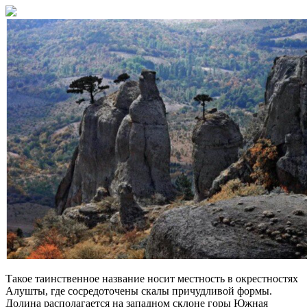
Такое таинственное название носит местность в окрестностях
Алушты, где сосредоточены скалы причудливой формы.
Долина располагается на западном склоне горы Южная